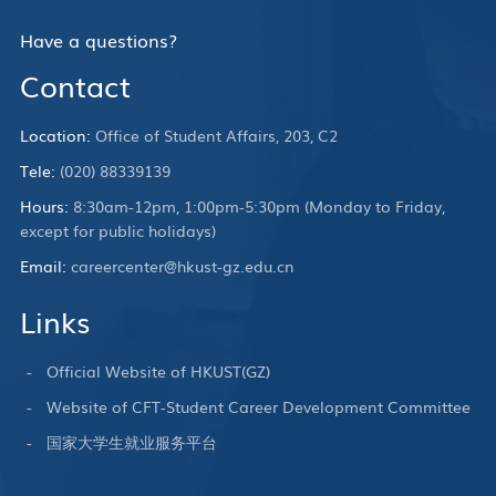
Have a questions?
Contact
Location:
Office of Student Affairs, 203, C2
Tele:
(020) 88339139
Hours:
8:30am-12pm, 1:00pm-5:30pm (Monday to Friday,
except for public holidays)
Email:
careercenter@hkust-gz.edu.cn
Links
Official Website of HKUST(GZ)
Website of CFT-Student Career Development Committee
国家大学生就业服务平台