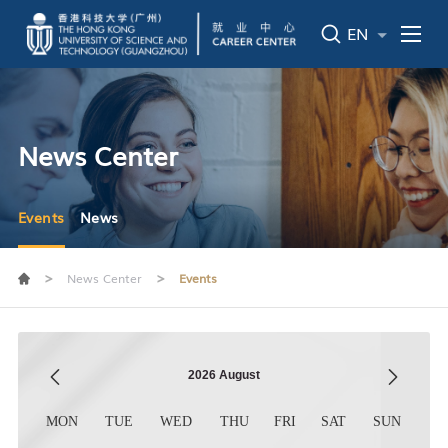
EN
News Center
Events
News
>
>
News Center
Events
2026
August
MON
TUE
WED
THU
FRI
SAT
SUN