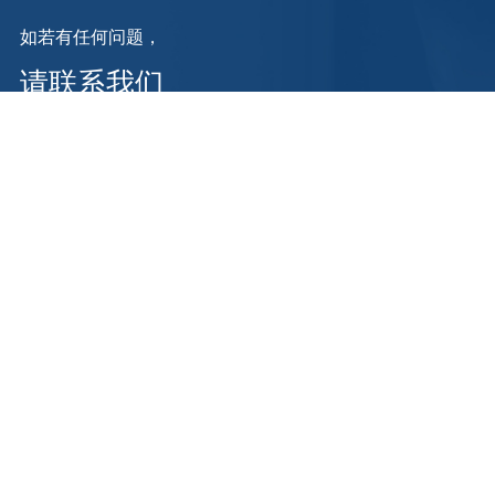
如若有任何问题，
请联系我们
地点：
C2 学生事务中心 203
电话：
(020) 88339139
营业时间：
8:30am-12pm, 1:00pm-5:30pm (Monday to Friday,
except for public holidays)
邮件：
careercenter@hkust-gz.edu.cn
Links
Official Website of HKUST(GZ)
Website of CFT-Student Career Development Committee
国家大学生就业服务平台